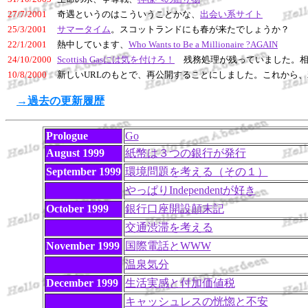
27/7/2001
奇遇というのはこういうことかな、
出会い系サイト
25/3/2001
サマータイム
。スコットランドにも春が来たでしょうか？
22/1/2001
熱中しています、
Who Wants to Be a Millionaire ?AGAIN
24/10/2000
Scottish Gasには気を付けろ！
残務処理が残っていました。相手はアノ 
10/8/2000
新しいURLのもとで、再公開することにしました。これから
→過去の更新履歴
Prologue
Go
August 1999
紙幣は３つの銀行が発行
September 1999
環境問題を考える（その１）
やっぱりIndependentが好き
October 1999
銀行口座開設顛末記
交通渋滞を考える
November 1999
国際電話とWWW
温泉気分
December 1999
生活実感と付加価値税
キャッシュレスの恍惚と不安